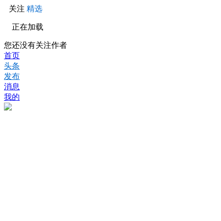
关注
精选
正在加载
您还没有关注作者
首页
头条
发布
消息
我的