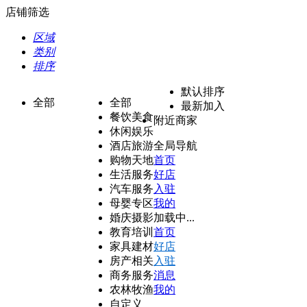
店铺筛选
区域
类别
排序
默认排序
全部
全部
最新加入
餐饮美食
附近商家
休闲娱乐
酒店旅游
全局导航
购物天地
首页
生活服务
好店
汽车服务
入驻
母婴专区
我的
婚庆摄影
加载中...
教育培训
首页
家具建材
好店
房产相关
入驻
商务服务
消息
农林牧渔
我的
自定义