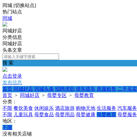
同城
[
切换站点
]
热门站点
同城
同城好店
分类信息
同城好店
头条文章
搜 索
点击登录
发布信息
首页
同城好店
同城头条
招聘求职
拼车搭车
房屋租售
二手买卖
首页
>
同城好店
>
母婴专区
>
母婴教育
分类：
不限
餐饮美食
休闲娱乐
酒店旅游
购物天地
生活服务
汽车服务
不限
儿童玩具
母婴食品
母婴用品
母婴健康
母婴教育
母婴服务
地区：
不限
没有相关店铺