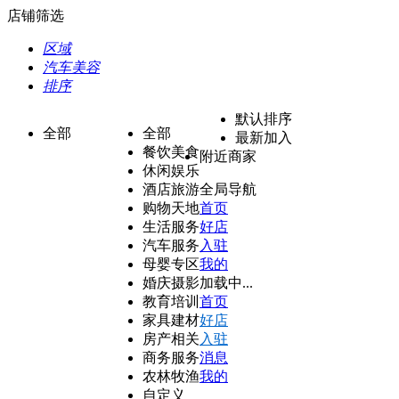
店铺筛选
区域
汽车美容
排序
默认排序
全部
全部
最新加入
餐饮美食
附近商家
休闲娱乐
酒店旅游
全局导航
购物天地
首页
生活服务
好店
汽车服务
入驻
母婴专区
我的
婚庆摄影
加载中...
教育培训
首页
家具建材
好店
房产相关
入驻
商务服务
消息
农林牧渔
我的
自定义