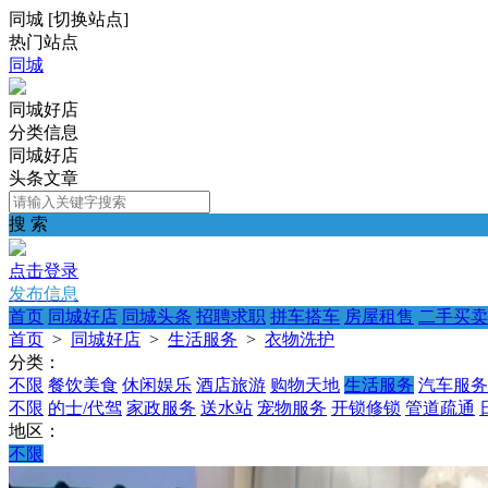
同城
[
切换站点
]
热门站点
同城
同城好店
分类信息
同城好店
头条文章
搜 索
点击登录
发布信息
首页
同城好店
同城头条
招聘求职
拼车搭车
房屋租售
二手买卖
首页
>
同城好店
>
生活服务
>
衣物洗护
分类：
不限
餐饮美食
休闲娱乐
酒店旅游
购物天地
生活服务
汽车服务
不限
的士/代驾
家政服务
送水站
宠物服务
开锁修锁
管道疏通
地区：
不限