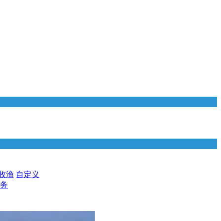
牧渔
自定义
务