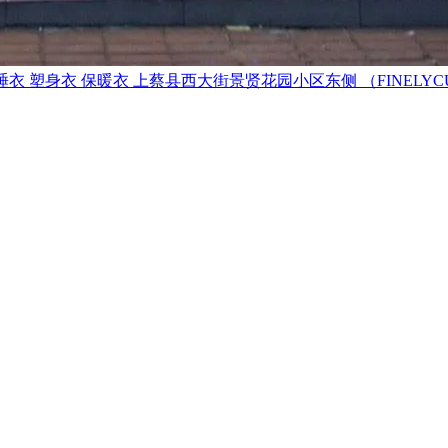
睡衣
塑身衣
保暖衣
上蔡县西大街景贤花园小区东侧 （FINELY