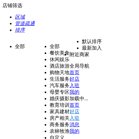
店铺筛选
区域
管道疏通
排序
默认排序
全部
全部
最新加入
餐饮美食
附近商家
休闲娱乐
酒店旅游
全局导航
购物天地
首页
生活服务
好店
汽车服务
入驻
母婴专区
我的
婚庆摄影
加载中...
教育培训
首页
家具建材
好店
房产相关
入驻
商务服务
消息
农林牧渔
我的
自定义