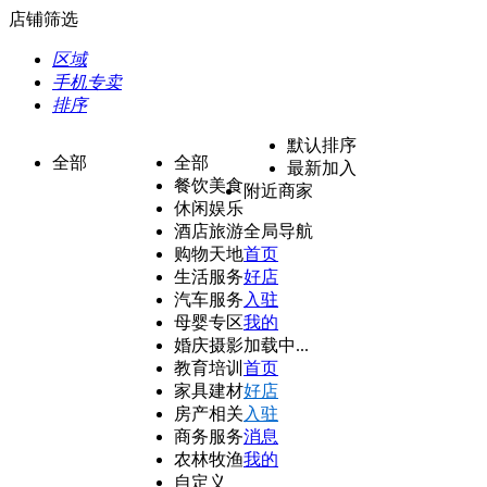
店铺筛选
区域
手机专卖
排序
默认排序
全部
全部
最新加入
餐饮美食
附近商家
休闲娱乐
酒店旅游
全局导航
购物天地
首页
生活服务
好店
汽车服务
入驻
母婴专区
我的
婚庆摄影
加载中...
教育培训
首页
家具建材
好店
房产相关
入驻
商务服务
消息
农林牧渔
我的
自定义