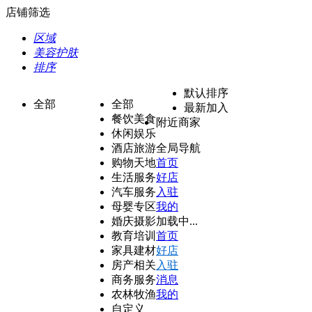
店铺筛选
区域
美容护肤
排序
默认排序
全部
全部
最新加入
餐饮美食
附近商家
休闲娱乐
酒店旅游
全局导航
购物天地
首页
生活服务
好店
汽车服务
入驻
母婴专区
我的
婚庆摄影
加载中...
教育培训
首页
家具建材
好店
房产相关
入驻
商务服务
消息
农林牧渔
我的
自定义