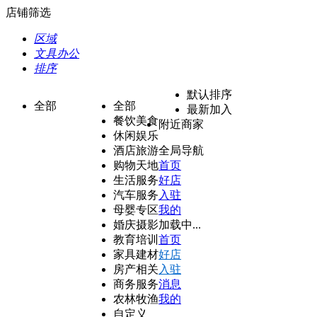
店铺筛选
区域
文具办公
排序
默认排序
全部
全部
最新加入
餐饮美食
附近商家
休闲娱乐
酒店旅游
全局导航
购物天地
首页
生活服务
好店
汽车服务
入驻
母婴专区
我的
婚庆摄影
加载中...
教育培训
首页
家具建材
好店
房产相关
入驻
商务服务
消息
农林牧渔
我的
自定义