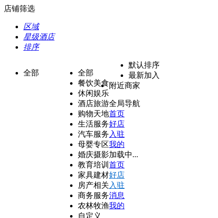
店铺筛选
区域
星级酒店
排序
默认排序
全部
全部
最新加入
餐饮美食
附近商家
休闲娱乐
酒店旅游
全局导航
购物天地
首页
生活服务
好店
汽车服务
入驻
母婴专区
我的
婚庆摄影
加载中...
教育培训
首页
家具建材
好店
房产相关
入驻
商务服务
消息
农林牧渔
我的
自定义