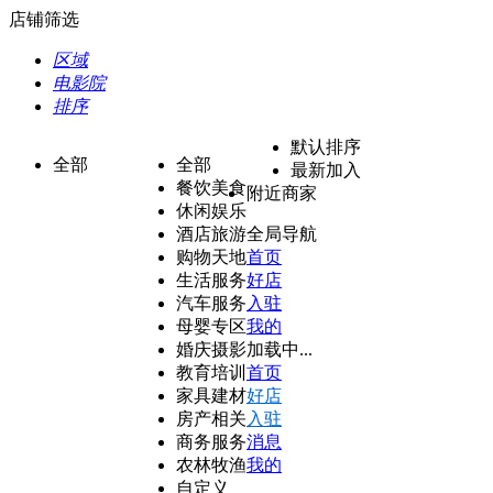
店铺筛选
区域
电影院
排序
默认排序
全部
全部
最新加入
餐饮美食
附近商家
休闲娱乐
酒店旅游
全局导航
购物天地
首页
生活服务
好店
汽车服务
入驻
母婴专区
我的
婚庆摄影
加载中...
教育培训
首页
家具建材
好店
房产相关
入驻
商务服务
消息
农林牧渔
我的
自定义