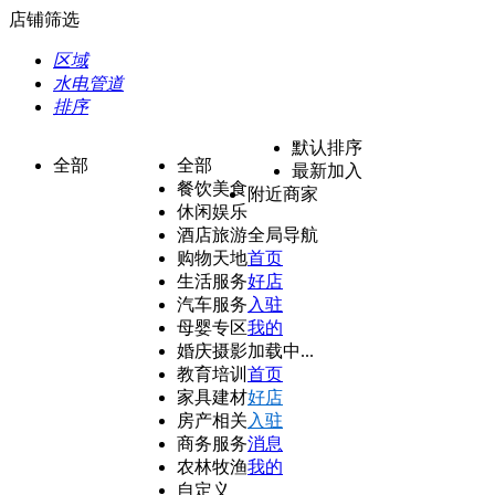
店铺筛选
区域
水电管道
排序
默认排序
全部
全部
最新加入
餐饮美食
附近商家
休闲娱乐
酒店旅游
全局导航
购物天地
首页
生活服务
好店
汽车服务
入驻
母婴专区
我的
婚庆摄影
加载中...
教育培训
首页
家具建材
好店
房产相关
入驻
商务服务
消息
农林牧渔
我的
自定义