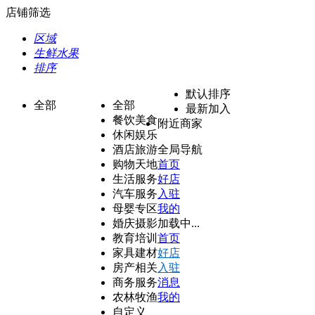
店铺筛选
区域
生鲜水果
排序
默认排序
全部
全部
最新加入
餐饮美食
附近商家
休闲娱乐
酒店旅游
全局导航
购物天地
首页
生活服务
好店
汽车服务
入驻
母婴专区
我的
婚庆摄影
加载中...
教育培训
首页
家具建材
好店
房产相关
入驻
商务服务
消息
农林牧渔
我的
自定义