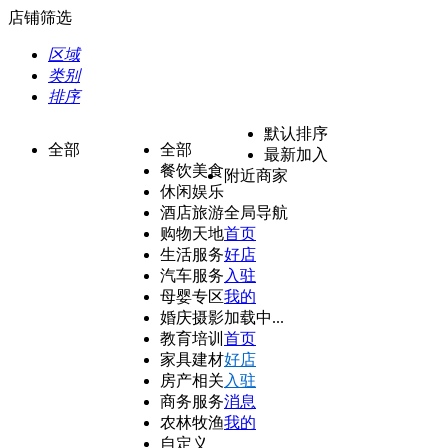
店铺筛选
区域
类别
排序
默认排序
全部
全部
最新加入
餐饮美食
附近商家
休闲娱乐
酒店旅游
全局导航
购物天地
首页
生活服务
好店
汽车服务
入驻
母婴专区
我的
婚庆摄影
加载中...
教育培训
首页
家具建材
好店
房产相关
入驻
商务服务
消息
农林牧渔
我的
自定义