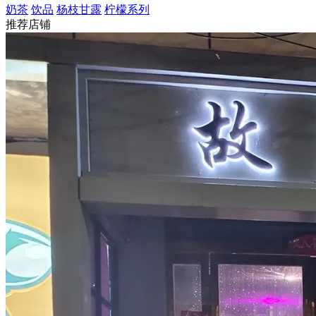
奶茶
饮品
杨枝甘露
柠檬系列
推荐店铺