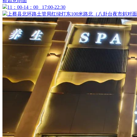
蔡如意削面
11：00-14：00 17:00-22:30
上蔡县北环路土管局红绿灯东100米路北（八卦台夜市斜对