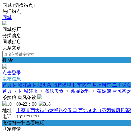
同城
[
切换站点
]
热门站点
同城
同城好店
分类信息
同城好店
头条文章
搜 索
点击登录
发布信息
首页
同城好店
同城头条
招聘求职
拼车搭车
房屋租售
二手买卖
首页
>
同城好店
>
餐饮美食
>
甜品饮料
>
茶媚娘 唐风茶饮
茶媚娘 唐风茶饮
10：00-22：00
318
地址：
上蔡县西大街与龙祥路交叉口 西北50米（茶媚娘唐风茶
电话：155*******
微信扫一扫查看电话
商家详情