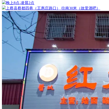
晚上8点-凌晨2点
上蔡县蔡都四巷（王惠庄路口） 往南30米（故里酒吧）