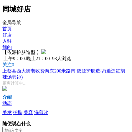
同城好店
全局导航
首页
好店
入驻
我的
【依源护肤造型 】
上午9：00-晚上21：00
93人浏览
关注0
上蔡县西大街老收费向东200米路南 依源护肤造型(逍遥红胡
辣汤旁边)
距离计算中...
介绍
动态
美发
护肤
美容
洗剪吹
随便说点什么