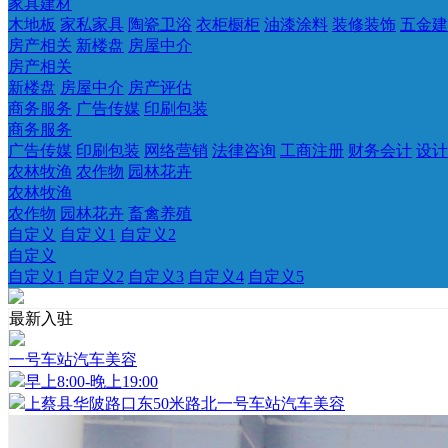
家具建材
木地板
家私家具
陶瓷卫浴
衣柜橱柜
油漆涂料
装修装饰
五金建
房产相关
新楼盘
房屋中介
房产相关
新楼盘
房屋中介
房产评估
商务服务
广告传媒
印刷包装
商务服务
广告传媒
印刷包装
网络营销
法律咨询
工商注册
财务会计
设计
农林牧渔
农作物
园林花卉
农林牧渔
农作物
园林花卉
畜禽养殖
自定义
自定义1
自定义2
自定义
自定义1
自定义2
自定义3
自定义4
自定义5
最新入驻
一号车站汽车美容
早上8:00-晚上19:00
上蔡县华陂路口东50米路北一号车站汽车美容