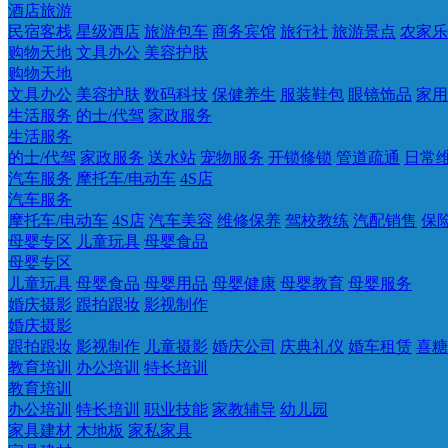
酒店旅游
民宿客栈
星级酒店
旅游包车
商务宾馆
旅行社
旅游景点
农家乐
购物天地
文具办公
美容护肤
购物天地
文具办公
美容护肤
数码科技
保健养生
服装鞋包
眼镜饰品
家用
生活服务
的士/代驾
家政服务
生活服务
的士/代驾
家政服务
送水站
宠物服务
开锁修锁
管道疏通
日常
汽车服务
摩托车/电动车
4S店
汽车服务
摩托车/电动车
4S店
汽车美容
维修保养
驾校教练
汽配销售
保
母婴专区
儿童玩具
母婴食品
母婴专区
儿童玩具
母婴食品
母婴用品
母婴健康
母婴教育
母婴服务
婚庆摄影
跟拍跟妆
影视制作
婚庆摄影
跟拍跟妆
影视制作
儿童摄影
婚庆公司
庆典礼仪
婚车租赁
喜糖
教育培训
办公培训
特长培训
教育培训
办公培训
特长培训
职业技能
家教辅导
幼儿园
家具建材
木地板
家私家具