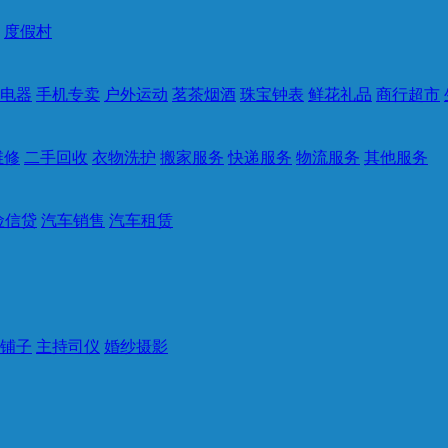
度假村
电器
手机专卖
户外运动
茗茶烟酒
珠宝钟表
鲜花礼品
商行超市
维修
二手回收
衣物洗护
搬家服务
快递服务
物流服务
其他服务
险信贷
汽车销售
汽车租赁
铺子
主持司仪
婚纱摄影