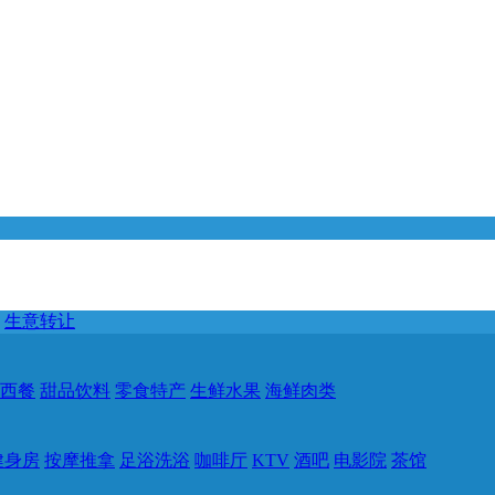
生意转让
西餐
甜品饮料
零食特产
生鲜水果
海鲜肉类
健身房
按摩推拿
足浴洗浴
咖啡厅
KTV
酒吧
电影院
茶馆