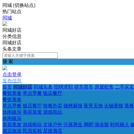
同城
[
切换站点
]
热门站点
同城
同城好店
分类信息
同城好店
头条文章
搜 索
点击登录
发布信息
首页
同城好店
同城头条
招聘求职
拼车搭车
房屋租售
二手买卖
餐饮美食
早点早餐
饭店餐厅
餐饮美食
早点早餐
饭店餐厅
快餐外卖
烧烤麻辣
夜宵天地
火锅香辣
茶餐
休闲娱乐
美容美发
游戏电玩
休闲娱乐
美容美发
游戏电玩
文体户外
汗蒸养生
网吧
游泳馆
时尚丽人
酒店旅游
民宿客栈
星级酒店