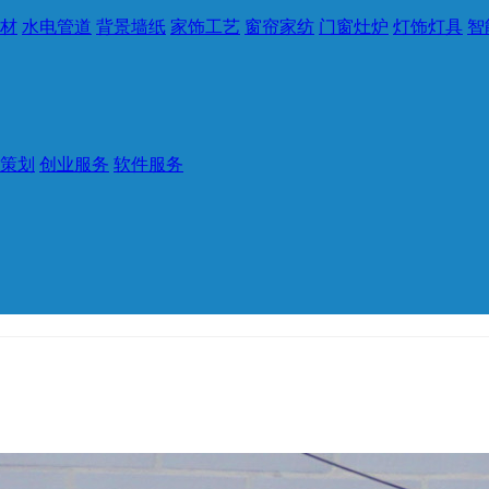
材
水电管道
背景墙纸
家饰工艺
窗帘家纺
门窗灶炉
灯饰灯具
智
策划
创业服务
软件服务