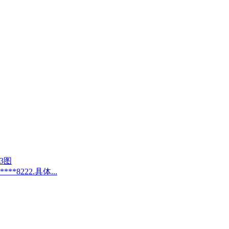
3图
222.具体...