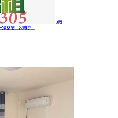
3图
整洁，家电齐...