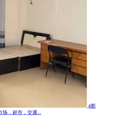
4图
场，超市，交通...