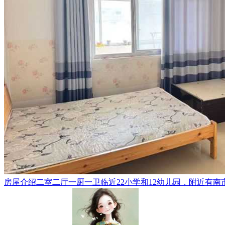
房屋介绍二室二厅一厨一卫临近22小学和12幼儿园，附近有南市