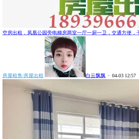
空房出租，凤凰公园旁电梯房两室一厅一厨一卫，交通方便，干净
房屋租售/房屋出租
白云飘飘
· 04-03 12:57