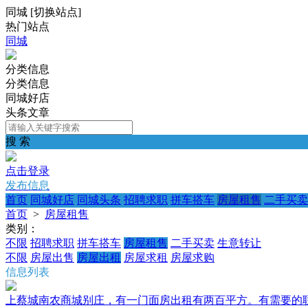
同城
[
切换站点
]
热门站点
同城
分类信息
分类信息
同城好店
头条文章
搜 索
点击登录
发布信息
首页
同城好店
同城头条
招聘求职
拼车搭车
房屋租售
二手买卖
首页
>
房屋租售
类别：
不限
招聘求职
拼车搭车
房屋租售
二手买卖
生意转让
不限
房屋出售
房屋出租
房屋求租
房屋求购
信息列表
上蔡城南农商城别庄，有一门面房出租有两百平方。有需要的联系