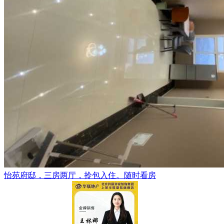
怡苑府邸，三房两厅，拎包入住。随时看房