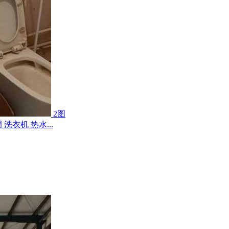
2图
衣机 热水...