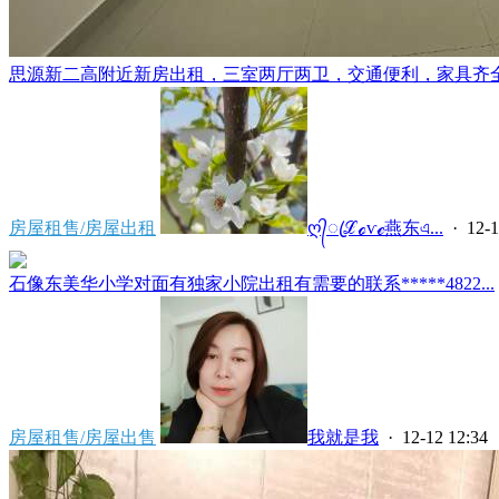
思源新二高附近新房出租，三室两厅两卫，交通便利，家具齐全，拎
房屋租售/房屋出租
ღ᭄ꦿℒℴѵℯ燕东এ...
· 12-1
石像东美华小学对面有独家小院出租有需要的联系*****4822...
房屋租售/房屋出售
我就是我
· 12-12 12:34