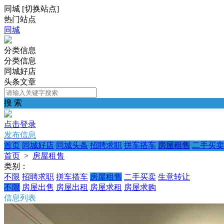
同城
[
切换站点
]
热门站点
同城
分类信息
分类信息
同城好店
头条文章
搜 索
点击登录
发布信息
首页
同城好店
同城头条
招聘求职
拼车搭车
房屋租售
二手买卖
首页
>
房屋租售
类别：
不限
招聘求职
拼车搭车
房屋租售
二手买卖
生意转让
不限
房屋出售
房屋出租
房屋求租
房屋求购
信息列表