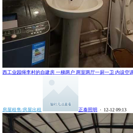
西工业园绳李村的自建房 一梯两户 两室两厅一厨一卫 内设空调 洗
房屋租售/房屋出租
正泰照明
· 12-12 09:13