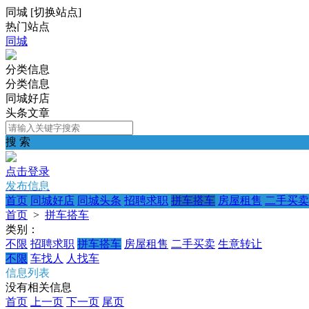
同城
[
切换站点
]
热门站点
同城
分类信息
分类信息
同城好店
头条文章
搜 索
点击登录
发布信息
首页
同城好店
同城头条
招聘求职
拼车搭车
房屋租售
二手买卖
首页
>
拼车搭车
类别：
不限
招聘求职
拼车搭车
房屋租售
二手买卖
生意转让
不限
车找人
人找车
信息列表
没有相关信息
首页
上一页
下一页
尾页