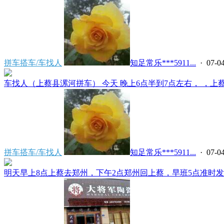
拼车搭车/车找人
知足常乐***5911...
· 07-04
车找人（上蔡县漯河拼车） 今天 晚上6点半到7点左右， ，上蔡县
拼车搭车/车找人
知足常乐***5911...
· 07-04
明天早上8点上蔡去郑州，下午2点郑州回上蔡，早班5点准时发车