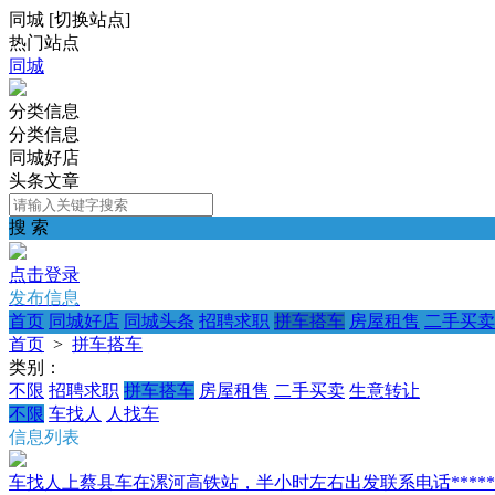
同城
[
切换站点
]
热门站点
同城
分类信息
分类信息
同城好店
头条文章
搜 索
点击登录
发布信息
首页
同城好店
同城头条
招聘求职
拼车搭车
房屋租售
二手买卖
首页
>
拼车搭车
类别：
不限
招聘求职
拼车搭车
房屋租售
二手买卖
生意转让
不限
车找人
人找车
信息列表
车找人上蔡县车在漯河高铁站，半小时左右出发联系电话*****591