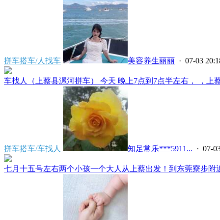
拼车搭车/人找车
美容养生丽丽
· 07-03 20:1
车找人（上蔡县漯河拼车） 今天 晚上7点到7点半左右， ，上蔡县
拼车搭车/车找人
知足常乐***5911...
· 07-03
七月十五号左右两个小孩一个大人从上蔡出发！到东莞寮步附近！