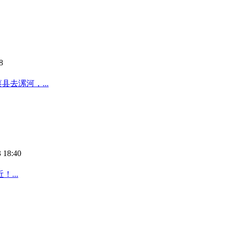
8
去漯河，...
 18:40
...