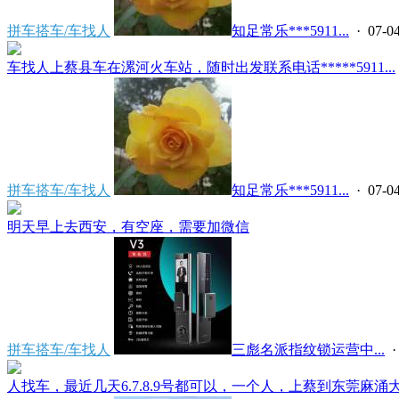
拼车搭车/车找人
知足常乐***5911...
· 07-04
车找人上蔡县车在漯河火车站，随时出发联系电话*****5911...
拼车搭车/车找人
知足常乐***5911...
· 07-04
明天早上去西安，有空座，需要加微信
拼车搭车/车找人
三彪名派指纹锁运营中...
·
人找车，最近几天6.7.8.9号都可以，一个人，上蔡到东莞麻涌大盛