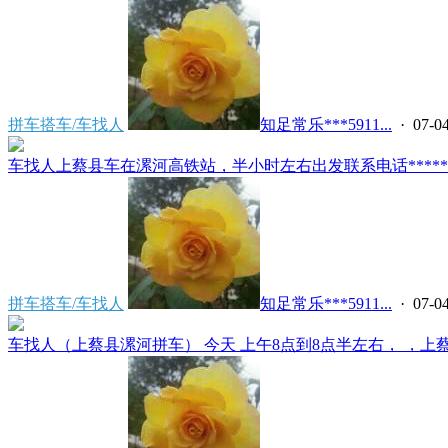
拼车搭车/车找人
知足常乐***5911...
· 07-04
车找人上蔡县车在漯河高铁站，半小时左右出发联系电话*****591
拼车搭车/车找人
知足常乐***5911...
· 07-04
车找人（上蔡县漯河拼车） 今天 上午8点到8点半左右， ，上蔡县