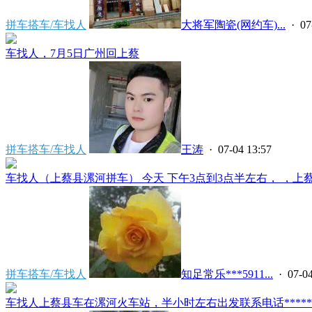
拼车搭车/车找人
大将军陶瓷(网约车)...
· 07
车找人，7月5日广州回上蔡
拼车搭车/车找人
王涛
· 07-04 13:57
车找人（上蔡县漯河拼车） 今天 下午3点到3点半左右， ，上蔡县
拼车搭车/车找人
知足常乐***5911...
· 07-04
车找人上蔡县车在漯河火车站，半小时左右出发联系电话*****591