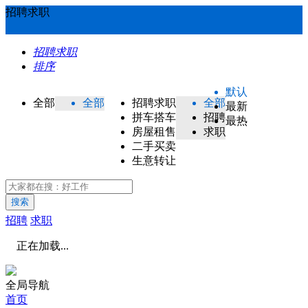
招聘求职
招聘求职
排序
默认
全部
全部
招聘求职
全部
最新
拼车搭车
招聘
最热
房屋租售
求职
二手买卖
生意转让
搜索
招聘
求职
正在加载...
全局导航
首页