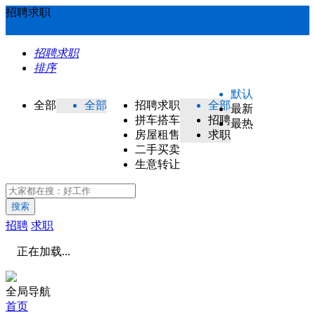
招聘求职
招聘求职
排序
默认
全部
全部
招聘求职
全部
最新
拼车搭车
招聘
最热
房屋租售
求职
二手买卖
生意转让
搜索
招聘
求职
正在加载...
全局导航
首页