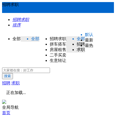
招聘求职
招聘求职
排序
默认
全部
全部
招聘求职
全部
最新
拼车搭车
招聘
最热
房屋租售
求职
二手买卖
生意转让
搜索
招聘
求职
正在加载...
全局导航
首页