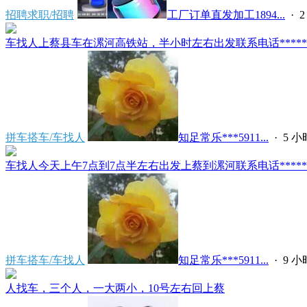
招聘求职/招聘
工厂订单直发加工1894...
·
车找人上蔡县车在漯河高铁站，半小时左右出发联系电话*****591
拼车搭车/车找人
知足常乐***5911...
·
5 
车找人今天上午7点到7点半左右出发上蔡到漯河联系电话*****591
拼车搭车/车找人
知足常乐***5911...
·
9 
人找车，三个人，一大两小，10号左右回上蔡