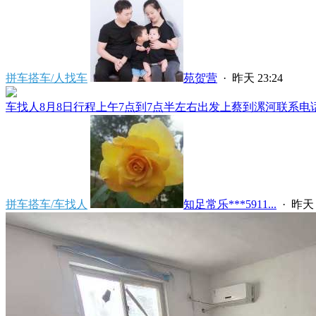
拼车搭车/人找车
苑贺营
·
昨天 23:24
车找人8月8日行程上午7点到7点半左右出发上蔡到漯河联系电话****
拼车搭车/车找人
知足常乐***5911...
·
昨天 