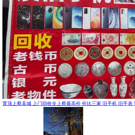
置顶
上蔡县城 上门回收全上蔡最高价 价比三家 旧手机 旧手表 笔