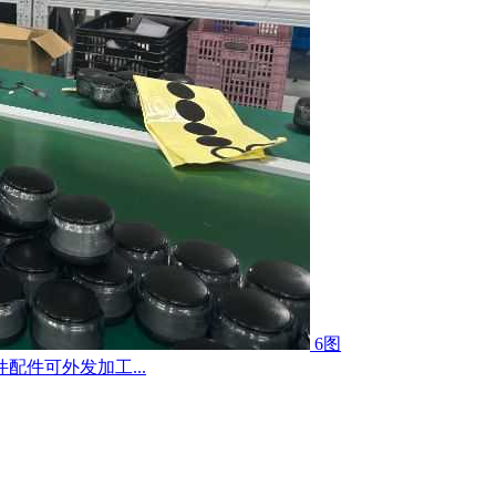
6图
件可外发加工...