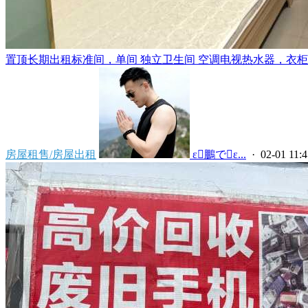
置顶
长期出租标准间，单间 独立卫生间 空调电视热水器，衣柜，
房屋租售/房屋出租
 ε鵬でε...
· 02-01 11:4