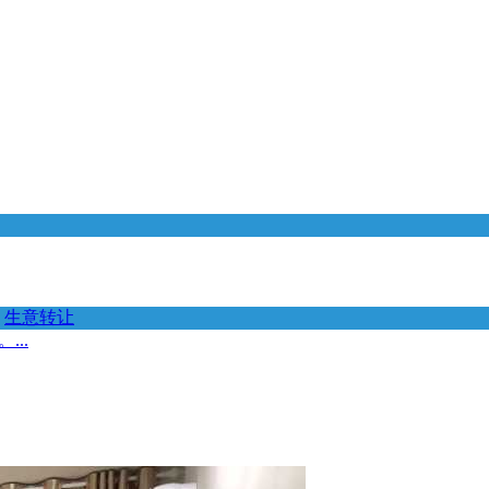
生意转让
..