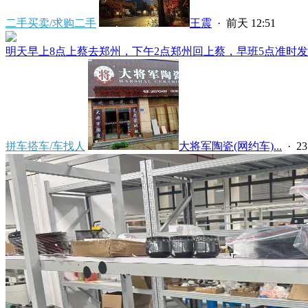
二手买卖/求购二手
王震
·
前天 12:51
明天早上8点上蔡去郑州，下午2点郑州回上蔡，早班5点准时发车
拼车搭车/车找人
大将军陶瓷(网约车)...
·
2