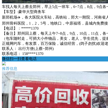
车找人每天上蔡去郑州，早上5点一班车，6~7点，8点，9点各
【车型】:豪华大型商务车
新郑机场✈️，各大医院火车站，高铁站，郑大一附院，河南
郑州骨科医院，1，2，5号，地铁口，中原福塔，县城内免费
【电话】：*****1370
【备注】郑州回上蔡，每天上午7~8点，9点，10点，11点，各
（包车随时走，可捎大小件物品，美女，老人，学生优先，提
正规网约车，有发票，百万保险，诚信经营，(鸽子勿扰)欢迎老乡来电
联系人：
出行方便(上蔡~郑州)
联系电话：
158****1370
微信扫一扫查看电话
推荐信息