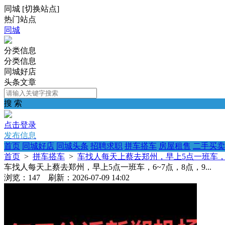
同城
[
切换站点
]
热门站点
同城
分类信息
分类信息
同城好店
头条文章
搜 索
点击登录
发布信息
首页
同城好店
同城头条
招聘求职
拼车搭车
房屋租售
二手买卖
首页
>
拼车搭车
>
车找人每天上蔡去郑州，早上5点一班车，6~7
车找人每天上蔡去郑州，早上5点一班车，6~7点，8点，9...
浏览：147 刷新：2026-07-09 14:02