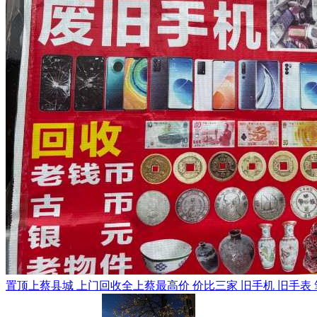
置顶
上蔡县城 上门回收全上蔡最高价 价比三家 旧手机 旧手表 笔