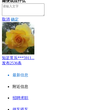
随便说点什么
取消
确定
知足常乐***5911...
发布2536条
最新信息
附近信息
招聘求职
拼车搭车