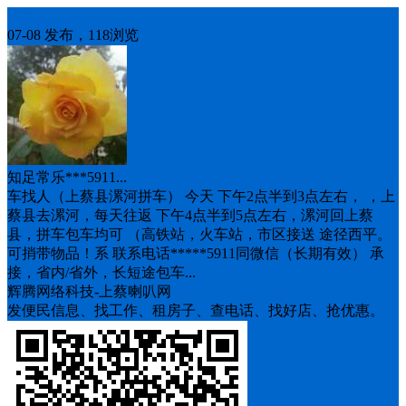
车找人
07-08 发布，118浏览
知足常乐***5911...
车找人（上蔡县漯河拼车） 今天 下午2点半到3点左右， ，上
蔡县去漯河，每天往返 下午4点半到5点左右，漯河回上蔡
县，拼车包车均可 （高铁站，火车站，市区接送 途径西平。
可捎带物品！系 联系电话*****5911同微信（长期有效） 承
接，省内/省外，长短途包车...
辉腾网络科技-上蔡喇叭网
发便民信息、找工作、租房子、查电话、找好店、抢优惠。