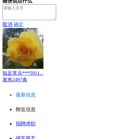
随便说点什么
取消
确定
知足常乐***5911...
发布2497条
最新信息
附近信息
招聘求职
拼车搭车