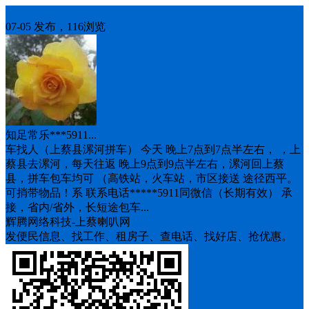
车找人
07-05 发布，116浏览
知足常乐***5911...
车找人（上蔡县漯河拼车） 今天 晚上7点到7点半左右， ，上
蔡县去漯河，每天往返 晚上9点到9点半左右，漯河回上蔡
县，拼车包车均可 （高铁站，火车站，市区接送 途径西平。
可捎带物品！系 联系电话*****5911同微信（长期有效） 承
接，省内/省外，长短途包车...
辉腾网络科技-上蔡喇叭网
发便民信息、找工作、租房子、查电话、找好店、抢优惠。