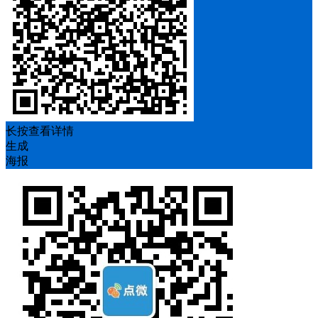
长按查看详情
生成
海报