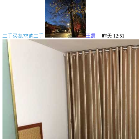
二手买卖/求购二手
王震
·
昨天 12:51