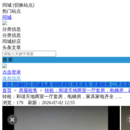
同城
[
切换站点
]
热门站点
同城
分类信息
分类信息
同城好店
头条文章
搜 索
点击登录
发布信息
首页
同城好店
同城头条
招聘求职
拼车搭车
房屋租售
二手买卖
首页
>
房屋租售
>
转租：和谐天地两室一厅套房，电梯房，家
转租：和谐天地两室一厅套房，电梯房，家具家电齐全，...
浏览：179 刷新：2026-07-02 12:55