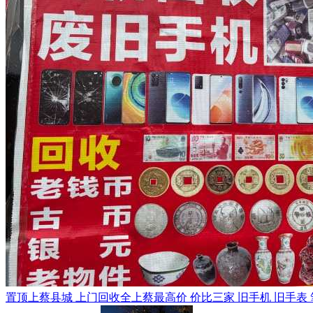
置顶
上蔡县城 上门回收全上蔡最高价 价比三家 旧手机 旧手表 笔