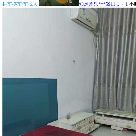
拼车搭车/车找人
知足常乐***5911...
·
1 