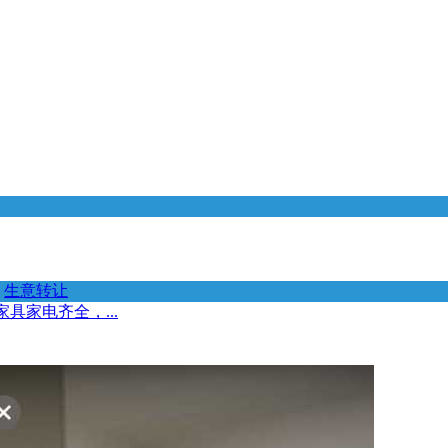
生意转让
具家电齐全，...