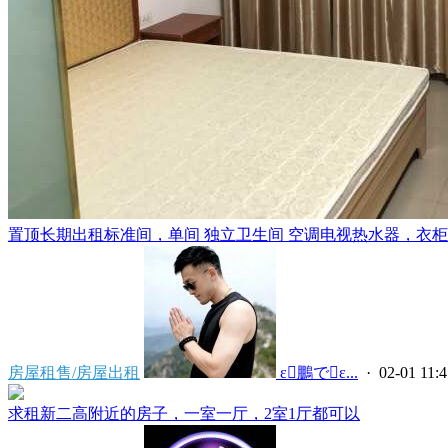
置顶
长期出租标准间，单间 独立卫生间 空调电视热水器，衣柜，
房屋租售/房屋出租
 ε鵬でε...
· 02-01 11:4
求租新二高附近的房子，一室一厅，2室1厅都可以