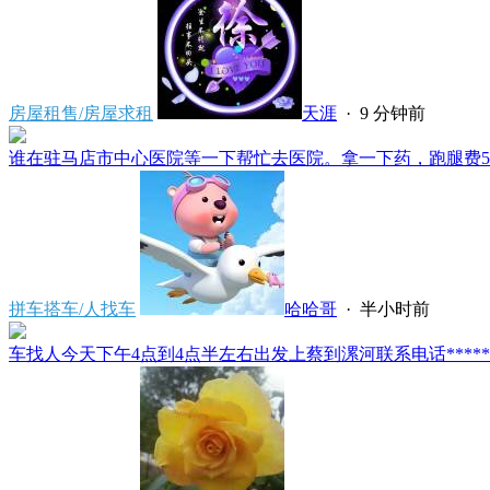
房屋租售/房屋求租
天涯
·
9 分钟前
谁在驻马店市中心医院等一下帮忙去医院。拿一下药，跑腿费50。
拼车搭车/人找车
哈哈哥
·
半小时前
车找人今天下午4点到4点半左右出发上蔡到漯河联系电话*****591