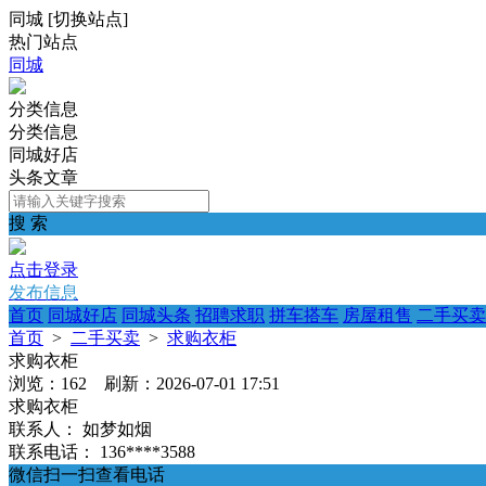
同城
[
切换站点
]
热门站点
同城
分类信息
分类信息
同城好店
头条文章
搜 索
点击登录
发布信息
首页
同城好店
同城头条
招聘求职
拼车搭车
房屋租售
二手买卖
首页
>
二手买卖
>
求购衣柜
求购衣柜
浏览：162 刷新：2026-07-01 17:51
求购衣柜
联系人：
如梦如烟
联系电话：
136****3588
微信扫一扫查看电话