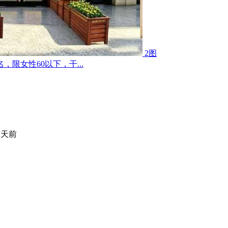
2图
限女性60以下，干...
 天前