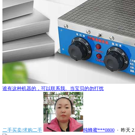
谁有这种机器的，可以联系我。当宝贝的勿打扰
二手买卖/求购二手
纯蜂蜜***0800
·
昨天 21