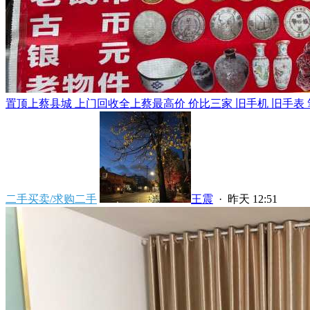
置顶
上蔡县城 上门回收全上蔡最高价 价比三家 旧手机 旧手表 笔
二手买卖/求购二手
王震
·
昨天 12:51