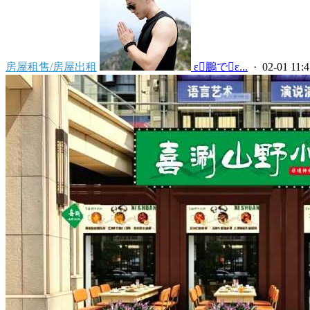
房屋租售/房屋出租
 ε鵬でε...
· 02-01 11:4