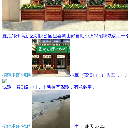
置顶
郑州高新区朗悦公园里喜涮山野自助小火锅招聘洗碗工一名，
招聘求职/招聘
小草（高清LED广告车...
·
7
诚邀一名C照司机，手动挡有驾龄，有意致电。
招聘求职/招聘
余生
·
昨天 23:02