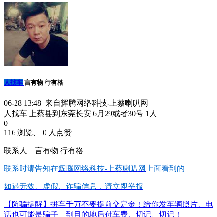
人找车
言有物 行有格
06-28 13:48 来自辉腾网络科技-上蔡喇叭网
人找车 上蔡县到东莞长安 6月29或者30号 1人
0
116 浏览、 0 人点赞
联系人：言有物 行有格
联系时请告知在
辉腾网络科技-上蔡喇叭网
上面看到的
如遇无效、虚假、诈骗信息，请立即举报
【防骗提醒】拼车千万不要提前交定金！给你发车辆照片、电
话也可能是骗子！到目的地后付车费。切记、切记！