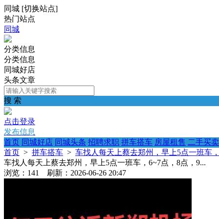
同城
[
切换站点
]
热门站点
同城
分类信息
分类信息
同城好店
头条文章
搜 索
点击登录
发布信息
首页
同城好店
同城头条
招聘求职
拼车搭车
房屋租售
二手买卖
首页
>
拼车搭车
>
车找人每天上蔡去郑州，早上5点一班车，6~7
车找人每天上蔡去郑州，早上5点一班车，6~7点，8点，9...
浏览：141 刷新：2026-06-26 20:47