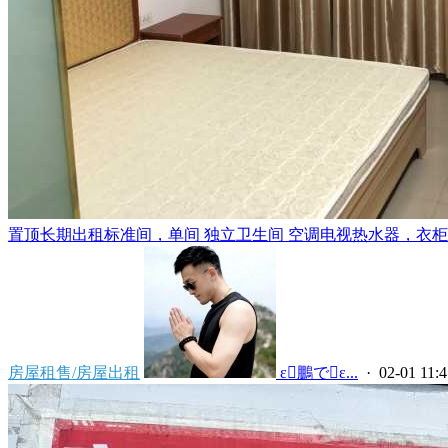
置顶
长期出租标准间，单间 独立卫生间 空调电视热水器，衣柜，
房屋租售/房屋出租
 ε鵬でε...
· 02-01 11:4