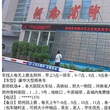
车找人每天上蔡去郑州，早上5点一班车，6~7点，8点，9点各
【车型】:豪华大型商务车
新郑机场✈️，各大医院火车站，高铁站，郑大一附院，河南
郑州骨科医院，1，2，5号，地铁口，中原福塔，县城内免费
【电话】：*****1370
【备注】郑州回上蔡，每天上午7~8点，9点，10点，11点，各
（包车随时走，可捎大小件物品，美女，老人，学生优先，提