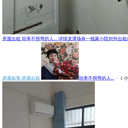
房屋出租 坦率不拐弯的人... 详情龙潭场有一独家小院对外出租出
房屋租售/房屋出租
坦率不拐弯的人...
·
1 