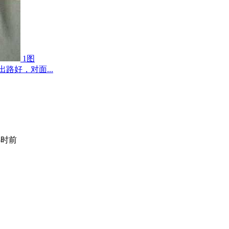
1图
路好，对面...
小时前