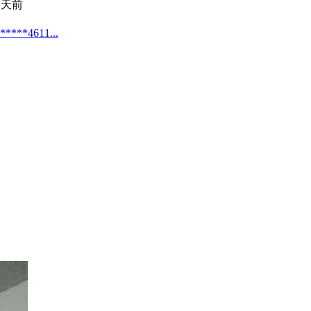
 天前
4611...