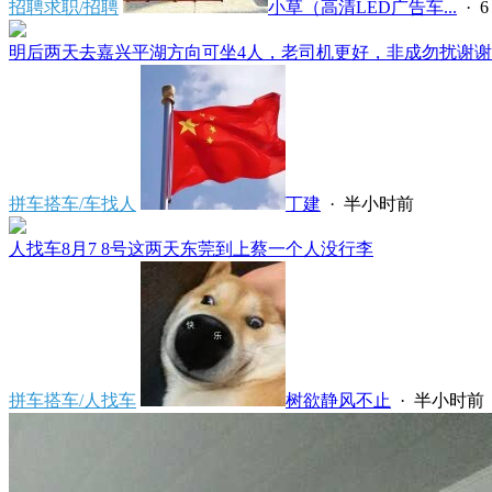
招聘求职/招聘
小草（高清LED广告车...
·
6
明后两天去嘉兴平湖方向可坐4人，老司机更好，非成勿扰谢谢*****
拼车搭车/车找人
丁建
·
半小时前
人找车8月7 8号这两天东莞到上蔡一个人没行李
拼车搭车/人找车
树欲静风不止
·
半小时前