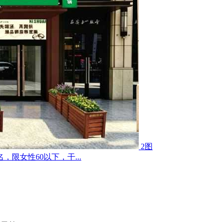
2图
限女性60以下，干...