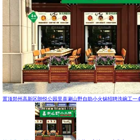
置顶
郑州高新区朗悦公园里喜涮山野自助小火锅招聘洗碗工一名，