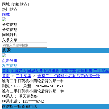
同城
[
切换站点
]
热门站点
同城
分类信息
分类信息
同城好店
头条文章
搜 索
点击登录
发布信息
首页
同城好店
同城头条
招聘求职
拼车搭车
房屋租售
二手买卖
首页
>
二手买卖
>
谁有二手打药机小四轮后背的那一种
谁有二手打药机小四轮后背的那一种
浏览：185 刷新：2026-06-24 13:59
谁有二手打药机小四轮后背的那一种
联系人：
明天更美好
联系电话：
135****6742
微信扫一扫查看电话