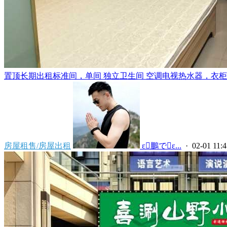
置顶
长期出租标准间，单间 独立卫生间 空调电视热水器，衣柜，
房屋租售/房屋出租
 ε鵬でε...
· 02-01 11:4