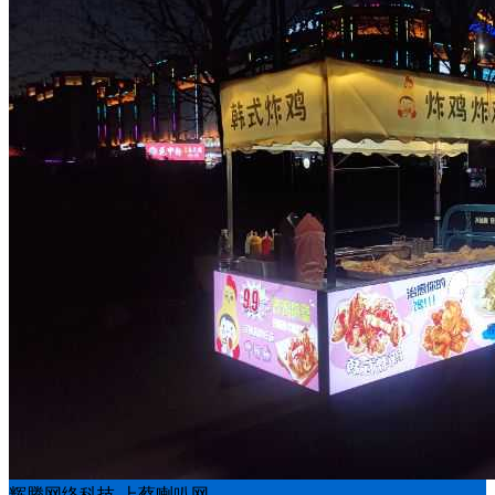
辉腾网络科技-上蔡喇叭网