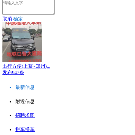
取消
确定
出行方便(上蔡~郑州)...
发布947条
最新信息
附近信息
招聘求职
拼车搭车