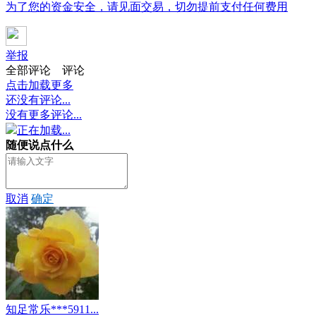
为了您的资金安全，请见面交易，切勿提前支付任何费用
举报
全部评论
评论
点击加载更多
还没有评论...
没有更多评论...
正在加载...
随便说点什么
取消
确定
知足常乐***5911...