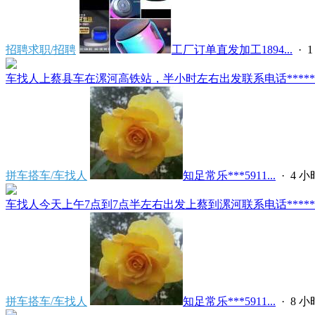
招聘求职/招聘
工厂订单直发加工1894...
·
车找人上蔡县车在漯河高铁站，半小时左右出发联系电话*****591
拼车搭车/车找人
知足常乐***5911...
·
4 
车找人今天上午7点到7点半左右出发上蔡到漯河联系电话*****591
拼车搭车/车找人
知足常乐***5911...
·
8 