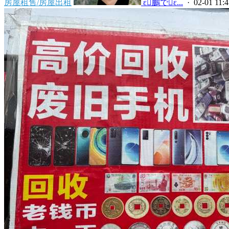
房屋租售/房屋出租
 ε鵬でε...
· 02-01 11:4