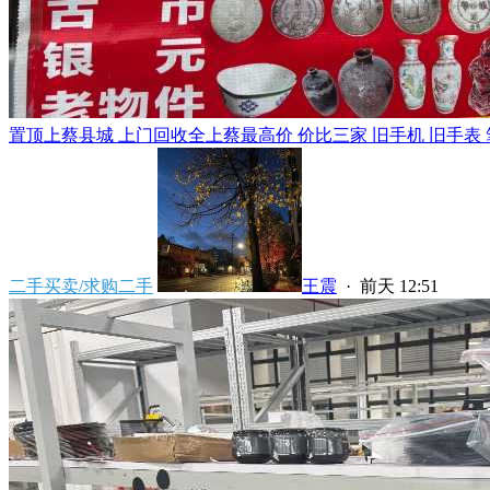
置顶
上蔡县城 上门回收全上蔡最高价 价比三家 旧手机 旧手表 笔
二手买卖/求购二手
王震
·
前天 12:51