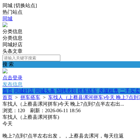
同城
[
切换站点
]
热门站点
同城
分类信息
分类信息
同城好店
头条文章
搜 索
点击登录
发布信息
首页
同城好店
同城头条
招聘求职
拼车搭车
房屋租售
二手买卖
首页
>
拼车搭车
>
车找人（上蔡县漯河拼车)今天 晚上7点到7
车找人（上蔡县漯河拼车)今天 晚上7点到7点半左右出...
浏览：120 刷新：2026-06-11 18:56
车找人（上蔡县漯河拼车)
今天
晚上7点到7点半左右出发， ，上蔡县去漯河，每天往返