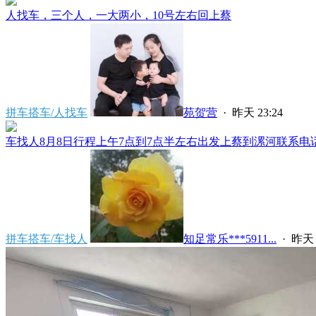
人找车，三个人，一大两小，10号左右回上蔡
拼车搭车/人找车
苑贺营
·
昨天 23:24
车找人8月8日行程上午7点到7点半左右出发上蔡到漯河联系电话****
拼车搭车/车找人
知足常乐***5911...
·
昨天 