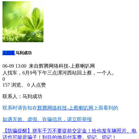
人找车
马到成功
06-09 13:00 来自辉腾网络科技-上蔡喇叭网
人找车，6月9号下午三点漯河西站回上蔡，一个人。
0
157 浏览、 0 人点赞
联系人：马到成功
联系时请告知在
辉腾网络科技-上蔡喇叭网
上面看到的
如遇无效、虚假、诈骗信息，请立即举报
【防骗提醒】拼车千万不要提前交定金！给你发车辆照片、电
话也可能是骗子！到目的地后付车费。切记、切记！