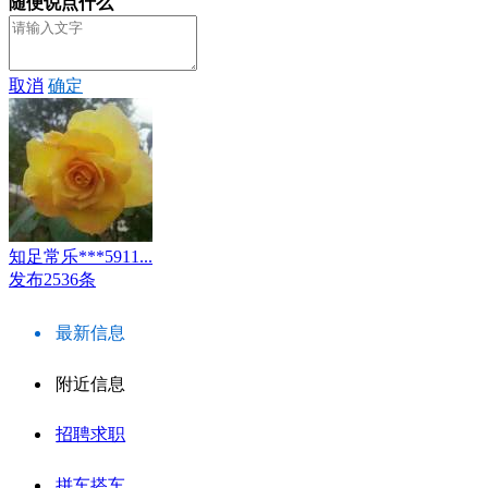
随便说点什么
取消
确定
知足常乐***5911...
发布2536条
最新信息
附近信息
招聘求职
拼车搭车