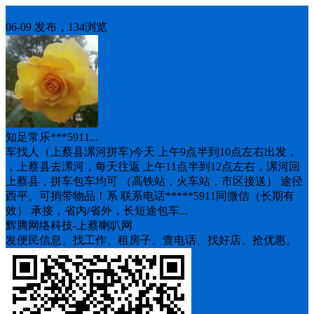
车找人
06-09 发布，134浏览
知足常乐***5911...
车找人（上蔡县漯河拼车)今天 上午9点半到10点左右出发，
，上蔡县去漯河，每天往返 上午11点半到12点左右，漯河回
上蔡县，拼车包车均可 （高铁站，火车站，市区接送） 途径
西平。可捎带物品！系 联系电话*****5911同微信（长期有
效） 承接，省内/省外，长短途包车...
辉腾网络科技-上蔡喇叭网
发便民信息、找工作、租房子、查电话、找好店、抢优惠。