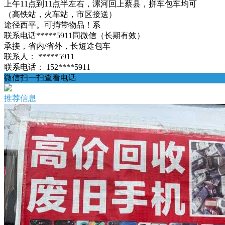
上午11点到11点半左右，漯河回上蔡县，拼车包车均可
（高铁站，火车站，市区接送）
途径西平。可捎带物品！系
联系电话*****5911同微信（长期有效）
承接，省内/省外，长短途包车
联系人：
*****5911
联系电话：
152****5911
微信扫一扫查看电话
推荐信息