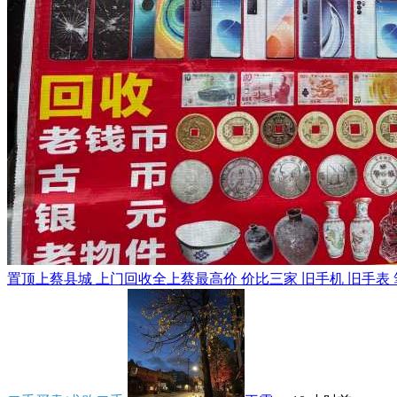
置顶
上蔡县城 上门回收全上蔡最高价 价比三家 旧手机 旧手表 笔