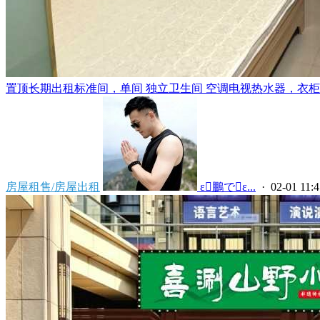
置顶
长期出租标准间，单间 独立卫生间 空调电视热水器，衣柜，
房屋租售/房屋出租
 ε鵬でε...
· 02-01 11:4