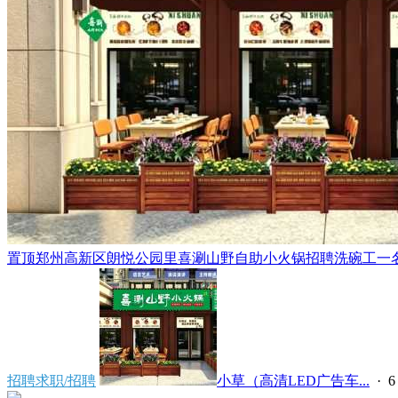
置顶
郑州高新区朗悦公园里喜涮山野自助小火锅招聘洗碗工一名，
招聘求职/招聘
小草（高清LED广告车...
·
6