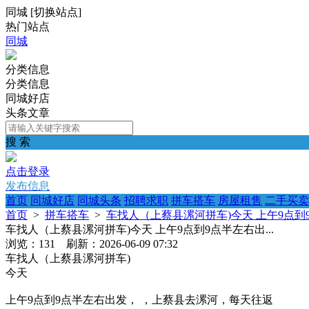
同城
[
切换站点
]
热门站点
同城
分类信息
分类信息
同城好店
头条文章
搜 索
点击登录
发布信息
首页
同城好店
同城头条
招聘求职
拼车搭车
房屋租售
二手买卖
首页
>
拼车搭车
>
车找人（上蔡县漯河拼车)今天 上午9点到9
车找人（上蔡县漯河拼车)今天 上午9点到9点半左右出...
浏览：131 刷新：2026-06-09 07:32
车找人（上蔡县漯河拼车)
今天
上午9点到9点半左右出发， ，上蔡县去漯河，每天往返