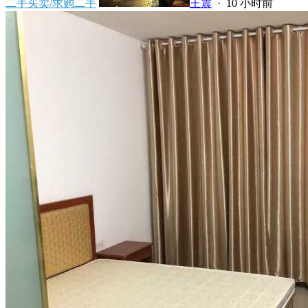
二手买卖/求购二手
王震
·
10 小时前