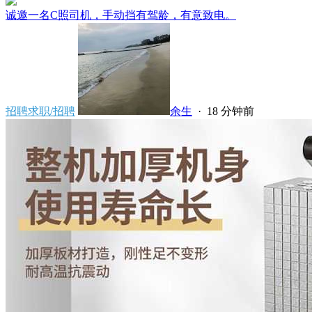
诚邀一名C照司机，手动挡有驾龄，有意致电。
招聘求职/招聘
余生
·
18 分钟前