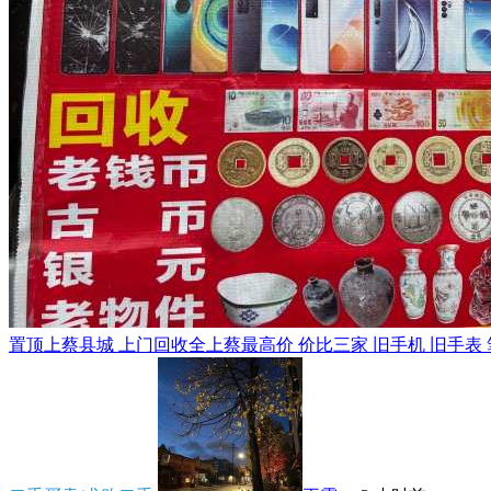
置顶
上蔡县城 上门回收全上蔡最高价 价比三家 旧手机 旧手表 笔