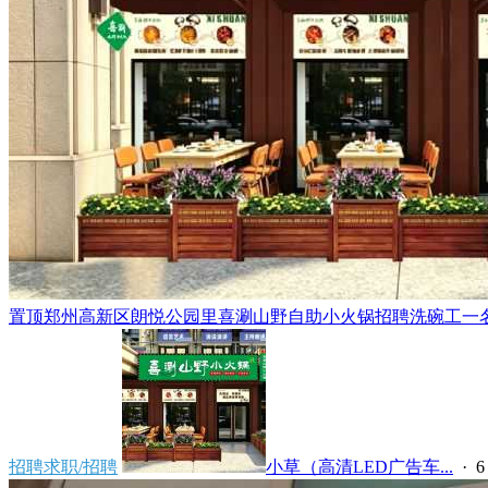
置顶
郑州高新区朗悦公园里喜涮山野自助小火锅招聘洗碗工一名，
招聘求职/招聘
小草（高清LED广告车...
·
6