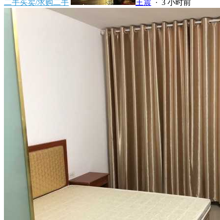
二手买卖/求购二手
王震
·
3 小时前