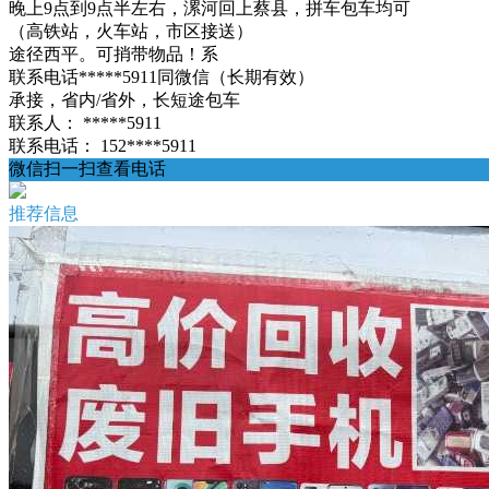
晚上9点到9点半左右，漯河回上蔡县，拼车包车均可
（高铁站，火车站，市区接送）
途径西平。可捎带物品！系
联系电话*****5911同微信（长期有效）
承接，省内/省外，长短途包车
联系人：
*****5911
联系电话：
152****5911
微信扫一扫查看电话
推荐信息