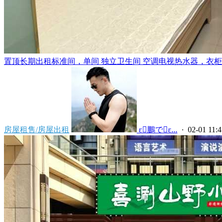
置顶
长期出租标准间，单间 独立卫生间 空调电视热水器，衣柜，
房屋租售/房屋出租
 ε鵬でε...
· 02-01 11:4