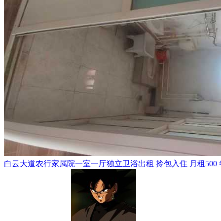
白云大道农行家属院一室一厅独立卫浴出租 拎包入住 月租500 年租5