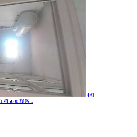
4图
000 联系...