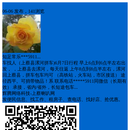
车找人
06-06 发布，141浏览
知足常乐***5911...
车找人（上蔡县漯河拼车)6月7日行程 早上6点到6点半左右出
发， ，上蔡县去漯河，每天往返 上午8点到8点半左右，漯河
回上蔡县，拼车包车均可 （高铁站，火车站，市区接送） 途
径西平。可捎带物品！系 联系电话*****5911同微信（长期有
效） 承接，省内/省外，长短途包车...
辉腾网络科技-上蔡喇叭网
发便民信息、找工作、租房子、查电话、找好店、抢优惠。