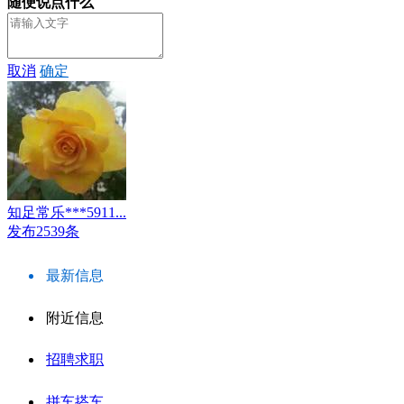
随便说点什么
取消
确定
知足常乐***5911...
发布2539条
最新信息
附近信息
招聘求职
拼车搭车