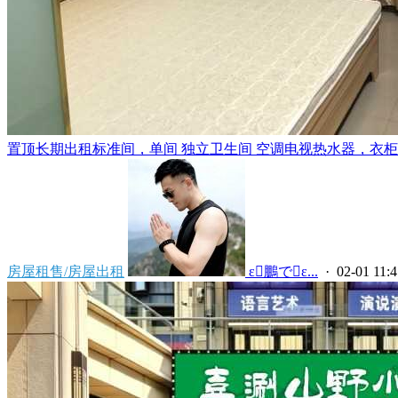
置顶
长期出租标准间，单间 独立卫生间 空调电视热水器，衣柜，
房屋租售/房屋出租
 ε鵬でε...
· 02-01 11:4