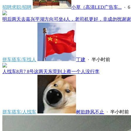
招聘求职/招聘
小草（高清LED广告车...
·
6
明后两天去嘉兴平湖方向可坐4人，老司机更好，非成勿扰谢谢*****
拼车搭车/车找人
丁建
·
半小时前
人找车8月7 8号这两天东莞到上蔡一个人没行李
拼车搭车/人找车
树欲静风不止
·
半小时前