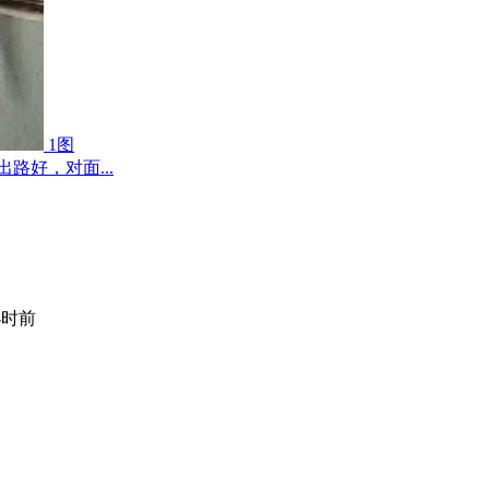
1图
路好，对面...
小时前