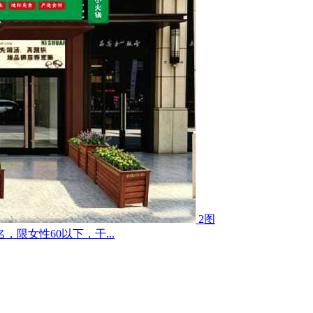
2图
限女性60以下，干...