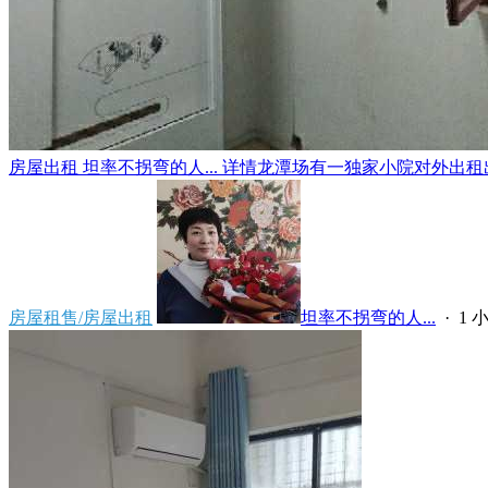
房屋出租 坦率不拐弯的人... 详情龙潭场有一独家小院对外出租出
房屋租售/房屋出租
坦率不拐弯的人...
·
1 