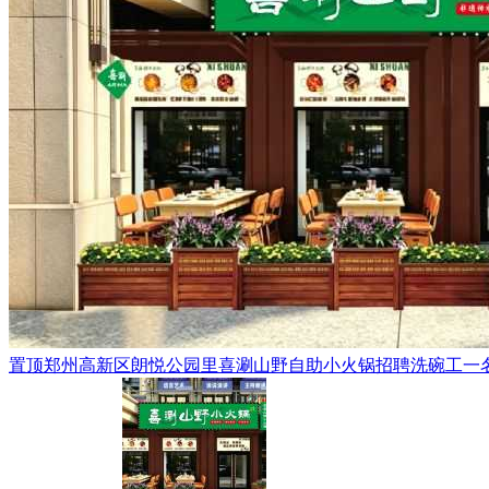
置顶
郑州高新区朗悦公园里喜涮山野自助小火锅招聘洗碗工一名，