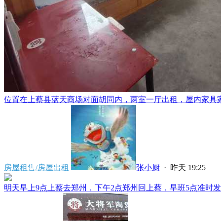
位置在上蔡县蓝天商场对面胡同内，两室一厅出租，屋内家具家电
房屋租售/房屋出租
张小厨
·
昨天 19:25
明天早上9点上蔡去郑州，下午2点郑州回上蔡，早班5点准时发车