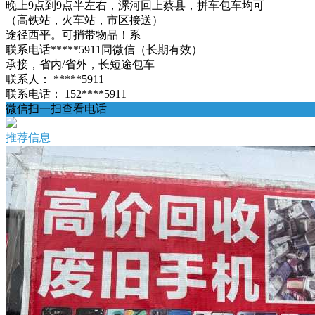
晚上9点到9点半左右，漯河回上蔡县，拼车包车均可
（高铁站，火车站，市区接送）
途径西平。可捎带物品！系
联系电话*****5911同微信（长期有效）
承接，省内/省外，长短途包车
联系人：
*****5911
联系电话：
152****5911
微信扫一扫查看电话
推荐信息