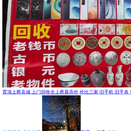
置顶
上蔡县城 上门回收全上蔡最高价 价比三家 旧手机 旧手表 笔