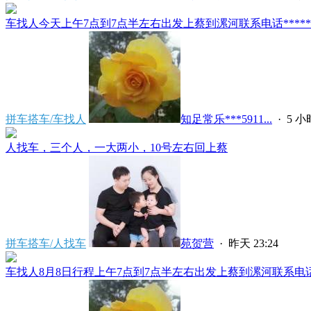
车找人今天上午7点到7点半左右出发上蔡到漯河联系电话*****591
拼车搭车/车找人
知足常乐***5911...
·
5 
人找车，三个人，一大两小，10号左右回上蔡
拼车搭车/人找车
苑贺营
·
昨天 23:24
车找人8月8日行程上午7点到7点半左右出发上蔡到漯河联系电话****