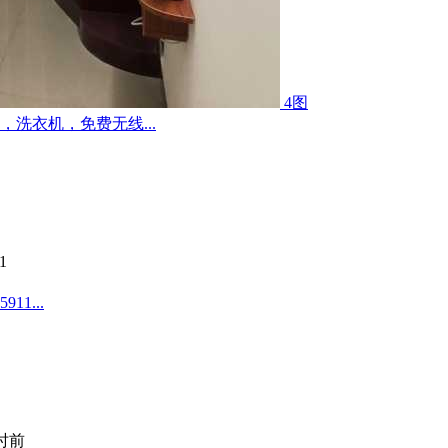
4图
洗衣机，免费无线...
1
1...
小时前