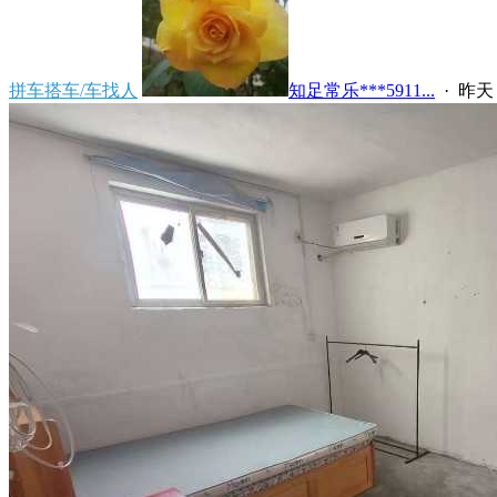
拼车搭车/车找人
知足常乐***5911...
·
昨天 