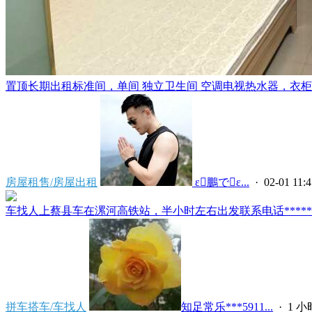
置顶
长期出租标准间，单间 独立卫生间 空调电视热水器，衣柜，
房屋租售/房屋出租
 ε鵬でε...
· 02-01 11:4
车找人上蔡县车在漯河高铁站，半小时左右出发联系电话*****591
拼车搭车/车找人
知足常乐***5911...
·
1 