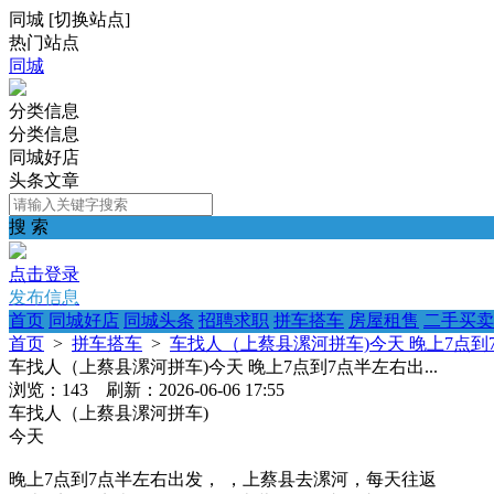
同城
[
切换站点
]
热门站点
同城
分类信息
分类信息
同城好店
头条文章
搜 索
点击登录
发布信息
首页
同城好店
同城头条
招聘求职
拼车搭车
房屋租售
二手买卖
首页
>
拼车搭车
>
车找人（上蔡县漯河拼车)今天 晚上7点到7
车找人（上蔡县漯河拼车)今天 晚上7点到7点半左右出...
浏览：143 刷新：2026-06-06 17:55
车找人（上蔡县漯河拼车)
今天
晚上7点到7点半左右出发， ，上蔡县去漯河，每天往返