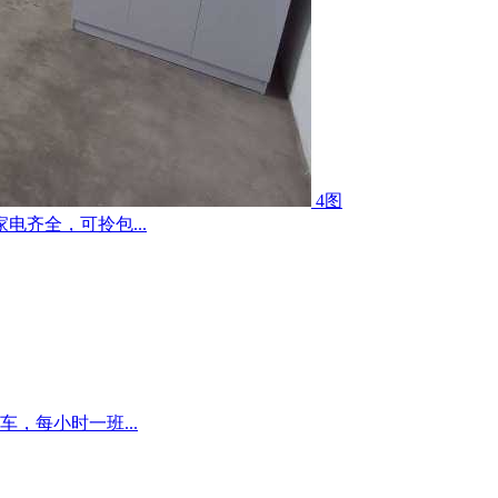
4图
齐全，可拎包...
，每小时一班...