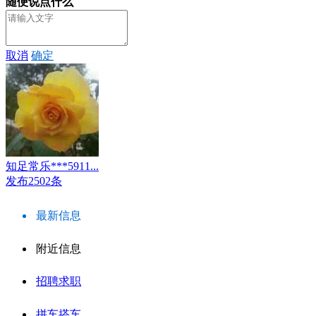
随便说点什么
取消
确定
知足常乐***5911...
发布2502条
最新信息
附近信息
招聘求职
拼车搭车