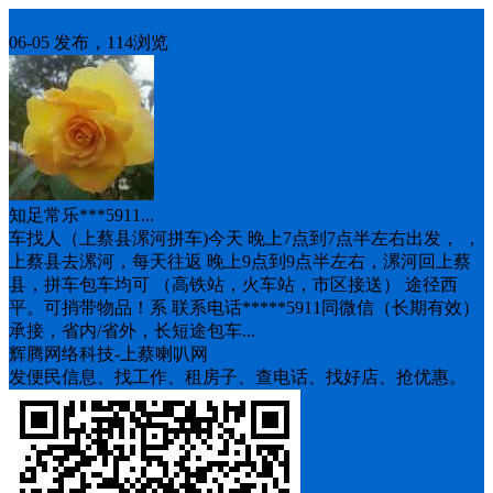
车找人
06-05 发布，114浏览
知足常乐***5911...
车找人（上蔡县漯河拼车)今天 晚上7点到7点半左右出发， ，
上蔡县去漯河，每天往返 晚上9点到9点半左右，漯河回上蔡
县，拼车包车均可 （高铁站，火车站，市区接送） 途径西
平。可捎带物品！系 联系电话*****5911同微信（长期有效）
承接，省内/省外，长短途包车...
辉腾网络科技-上蔡喇叭网
发便民信息、找工作、租房子、查电话、找好店、抢优惠。