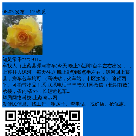
车找人
06-05 发布，119浏览
知足常乐***5911...
车找人（上蔡县漯河拼车)今天 晚上7点到7点半左右出发， ，
上蔡县去漯河，每天往返 晚上9点到9点半左右，漯河回上蔡
县，拼车包车均可 （高铁站，火车站，市区接送） 途径西
平。可捎带物品！系 联系电话*****5911同微信（长期有效）
承接，省内/省外，长短途包车...
辉腾网络科技-上蔡喇叭网
发便民信息、找工作、租房子、查电话、找好店、抢优惠。