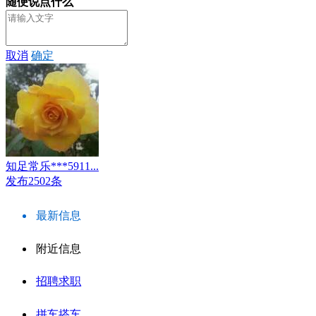
随便说点什么
取消
确定
知足常乐***5911...
发布2502条
最新信息
附近信息
招聘求职
拼车搭车