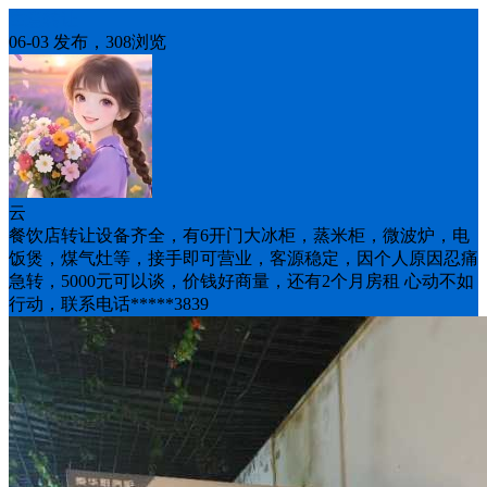
生意转让
06-03 发布，308浏览
云
餐饮店转让设备齐全，有6开门大冰柜，蒸米柜，微波炉，电
饭煲，煤气灶等，接手即可营业，客源稳定，因个人原因忍痛
急转，5000元可以谈，价钱好商量，还有2个月房租 心动不如
行动，联系电话*****3839