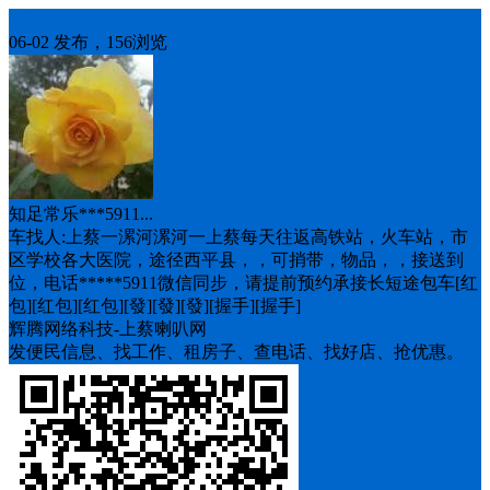
车找人
06-02 发布，156浏览
知足常乐***5911...
车找人:上蔡一漯河漯河一上蔡每天往返高铁站，火车站，市
区学校各大医院，途径西平县，，可捎带，物品，，接送到
位，电话*****5911微信同步，请提前预约承接长短途包车[红
包][红包][红包][發][發][發][握手][握手]
辉腾网络科技-上蔡喇叭网
发便民信息、找工作、租房子、查电话、找好店、抢优惠。