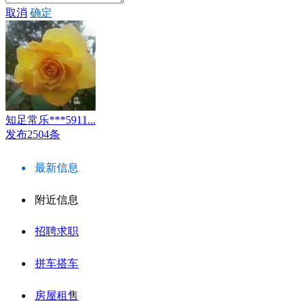
取消
确定
知足常乐***5911...
发布2504条
最新信息
附近信息
招聘求职
拼车搭车
房屋租售