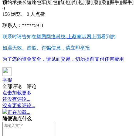
预约承接长短途包车[红包][红包][红包][發][發][發][握手][握手]
0
156 浏览、 0 人点赞
联系人：*****5911
联系时请告知在
辉腾网络科技-上蔡喇叭网
上面看到的
如遇无效、虚假、诈骗信息，请立即举报
为了您的资金安全，请见面交易，切勿提前支付任何费用
举报
全部评论
评论
点击加载更多
还没有评论...
没有更多评论...
正在加载...
随便说点什么