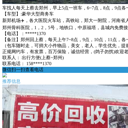
车找人每天上蔡去郑州，早上5点一班车，6~7点，8点，9点各
【车型】:豪华大型商务车
新郑机场✈️，各大医院火车站，高铁站，郑大一附院，河南
郑州骨科医院，1，2，5号，地铁口，中原福塔，县城内免费
【电话】：*****1370
【备注】郑州回上蔡，每天上午7~8点，9点，10点，11点，各
（包车随时走，可捎大小件物品，美女，老人，学生优先，提
正规网约车，有发票，百万保险，诚信经营，(鸽子勿扰)欢迎老乡来电
联系人：
出行方便(上蔡~郑州)
联系电话：
158****1370
微信扫一扫查看电话
推荐信息