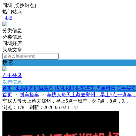
同城
[
切换站点
]
热门站点
同城
分类信息
分类信息
同城好店
头条文章
搜 索
点击登录
发布信息
首页
同城好店
同城头条
招聘求职
拼车搭车
房屋租售
二手买卖
首页
>
拼车搭车
>
车找人每天上蔡去郑州，早上5点一班车，6~7
车找人每天上蔡去郑州，早上5点一班车，6~7点，8点，9...
浏览：178 刷新：2026-06-02 11:47