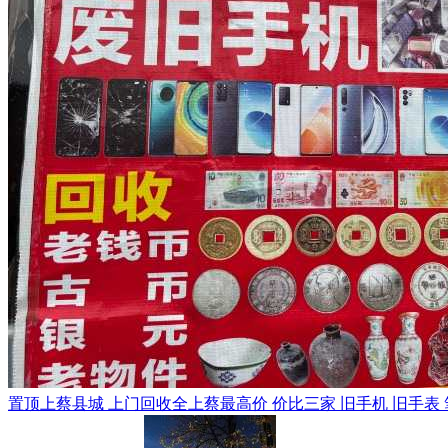
置顶
上蔡县城 上门回收全上蔡最高价 价比三家 旧手机 旧手表 笔